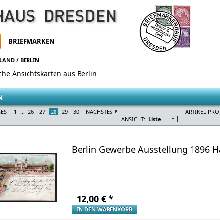
BRIEFMARKEN
HLAND
/
BERLIN
sche Ansichtskarten aus Berlin
N
GES
1
...
26
27
28
29
30
NÄCHSTES
ARTIKEL PRO 
ANSICHT:
Liste
Berlin Gewerbe Ausstellung 1896 H
12,00
€
*
IN DEN WARENKORB