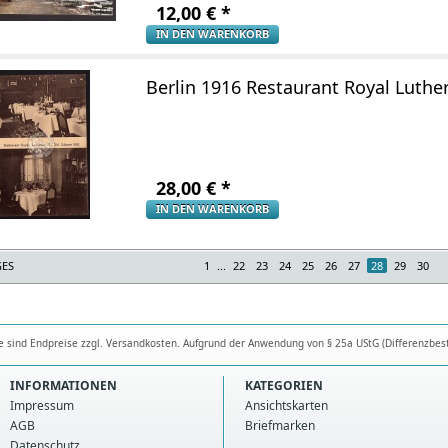
12,00
€
*
IN DEN WARENKORB
Berlin 1916 Restaurant Royal Luthe
28,00
€
*
IN DEN WARENKORB
GES
1
...
22
23
24
25
26
27
28
29
30
se sind Endpreise zzgl. Versandkosten. Aufgrund der Anwendung von § 25a UStG (Differenzbes
INFORMATIONEN
KATEGORIEN
Impressum
Ansichtskarten
AGB
Briefmarken
Datenschutz