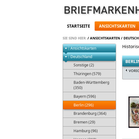
STARTSEITE
ANSICHTSKARTEN
SIE SIND HIER:
/
ANSICHTSKARTEN
/
DEUTSC
Histori
Ansichtskarten
Deutschland
BERLI
Sonstige (2)
VORI
Thüringen (579)
Baden-Württemberg
(350)
Bayern (596)
Berlin (296)
Brandenburg (364)
Bremen (29)
Hamburg (96)