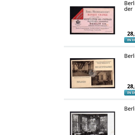
Berl
der
28
IN 
Berl
28
IN 
Berl