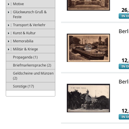
Motive
26
Glückwunsch Gruß &
IN 
Feste
Transport & Verkehr
Ber
Kunst & Kultur
Memorabilia
Militär & Kriege
Propaganda (1)
12
Briefmarkensprache (2)
IN 
Geldscheine und Münzen
(2)
Berl
Sonstige (17)
12
IN 