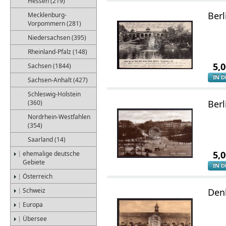
Hessen (219)
Berl
Mecklenburg-
Vorpommern (281)
Niedersachsen (395)
Rheinland-Pfalz (148)
5,
Sachsen (1844)
IN 
Sachsen-Anhalt (427)
Schleswig-Holstein
Berl
(360)
Nordrhein-Westfahlen
(354)
Saarland (14)
5,
ehemalige deutsche
Gebiete
IN 
Österreich
Schweiz
Denk
Europa
Übersee