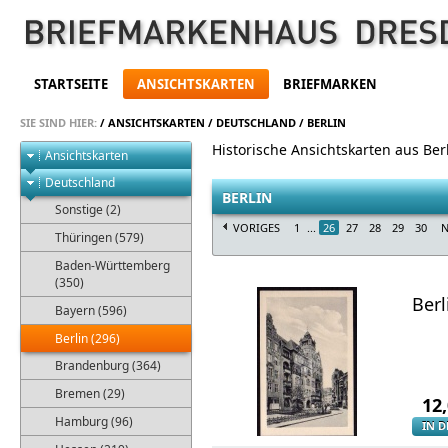
STARTSEITE
ANSICHTSKARTEN
BRIEFMARKEN
SIE SIND HIER:
/
ANSICHTSKARTEN
/
DEUTSCHLAND
/
BERLIN
Historische Ansichtskarten aus Ber
Ansichtskarten
Deutschland
BERLIN
Sonstige (2)
VORIGES
1
...
26
27
28
29
30
N
Thüringen (579)
Baden-Württemberg
(350)
Berl
Bayern (596)
Berlin (296)
Brandenburg (364)
Bremen (29)
12
Hamburg (96)
IN 