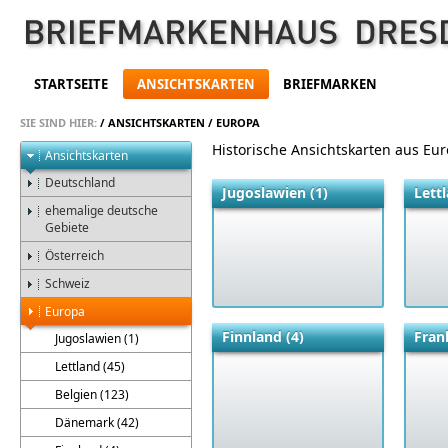
STARTSEITE
ANSICHTSKARTEN
BRIEFMARKEN
SIE SIND HIER:
/
ANSICHTSKARTEN
/
EUROPA
Historische Ansichtskarten aus Eu
Ansichtskarten
Deutschland
Jugoslawien (1)
Lettl
ehemalige deutsche
Gebiete
Österreich
Schweiz
Europa
Finnland (4)
Fran
Jugoslawien (1)
Lettland (45)
Belgien (123)
Dänemark (42)