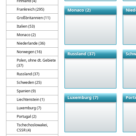
Finnland (4)
Frankreich (295)
Monaco (2)
Nied
Großbritannien (11)
Italien (53)
Monaco (2)
Niederlande (36)
Norwegen (16)
Russland (37)
Schw
Polen, ohne dt. Gebiete
(37)
Russland (37)
Schweden (25)
Spanien (9)
Luxemburg (7)
Port
Liechtenstein (1)
Luxemburg (7)
Portugal (2)
Tschechoslowakei,
CSSR (4)