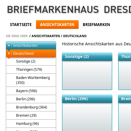
STARTSEITE
ANSICHTSKARTEN
BRIEFMARKEN
SIE SIND HIER:
/
ANSICHTSKARTEN
/
DEUTSCHLAND
Historische Ansichtskarten aus De
Ansichtskarten
Deutschland
Sonstige (2)
Thür
Sonstige (2)
Thüringen (579)
Baden-Württemberg
(350)
Bayern (596)
Berlin (296)
Bran
Berlin (296)
Brandenburg (364)
Bremen (29)
Hamburg (96)