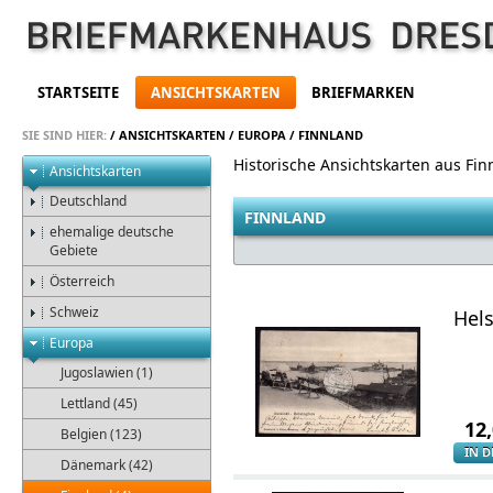
STARTSEITE
ANSICHTSKARTEN
BRIEFMARKEN
SIE SIND HIER:
/
ANSICHTSKARTEN
/
EUROPA
/
FINNLAND
Historische Ansichtskarten aus Fin
Ansichtskarten
Deutschland
FINNLAND
ehemalige deutsche
Gebiete
Österreich
Schweiz
Hels
Europa
Jugoslawien (1)
Lettland (45)
12
Belgien (123)
IN 
Dänemark (42)