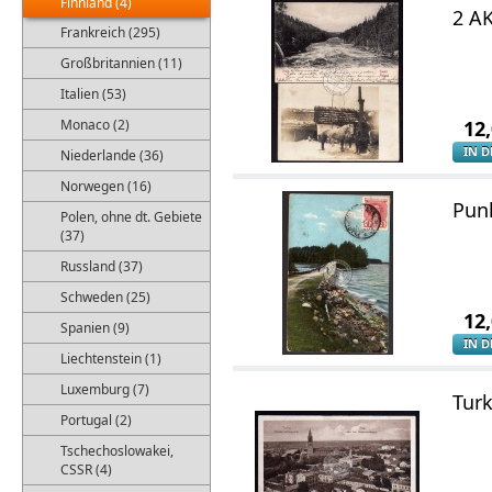
Finnland (4)
2 A
Frankreich (295)
Großbritannien (11)
Italien (53)
Monaco (2)
12
IN 
Niederlande (36)
Norwegen (16)
Punk
Polen, ohne dt. Gebiete
(37)
Russland (37)
Schweden (25)
12
Spanien (9)
IN 
Liechtenstein (1)
Luxemburg (7)
Turk
Portugal (2)
Tschechoslowakei,
CSSR (4)