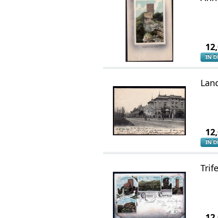
12
IN 
Land
12
IN 
Trif
12