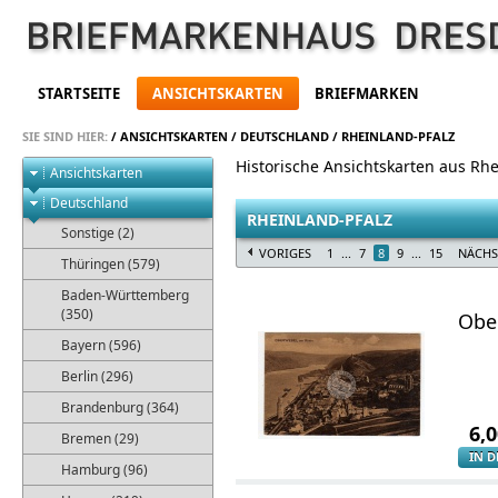
STARTSEITE
ANSICHTSKARTEN
BRIEFMARKEN
SIE SIND HIER:
/
ANSICHTSKARTEN
/
DEUTSCHLAND
/
RHEINLAND-PFALZ
Historische Ansichtskarten aus Rhe
Ansichtskarten
Deutschland
RHEINLAND-PFALZ
Sonstige (2)
VORIGES
1
...
7
8
9
...
15
NÄCHS
Thüringen (579)
Baden-Württemberg
(350)
Obe
Bayern (596)
Berlin (296)
Brandenburg (364)
6,
Bremen (29)
IN 
Hamburg (96)