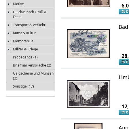
Motive
6,
IN 
Glückwunsch Gruß &
Feste
Transport & Verkehr
Bad 
Kunst & Kultur
Memorabilia
Militär & Kriege
28
Propaganda (1)
IN 
Briefmarkensprache (2)
Geldscheine und Münzen
Lim
(2)
Sonstige (17)
12
IN 
Annw