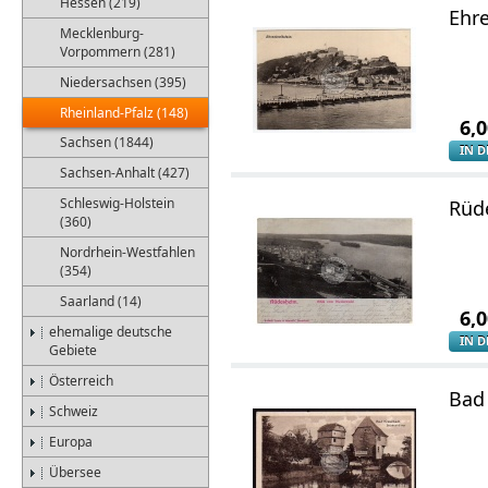
Hessen (219)
Ehre
Mecklenburg-
Vorpommern (281)
Niedersachsen (395)
Rheinland-Pfalz (148)
6,
Sachsen (1844)
IN 
Sachsen-Anhalt (427)
Schleswig-Holstein
Rüde
(360)
Nordrhein-Westfahlen
(354)
Saarland (14)
6,
ehemalige deutsche
IN 
Gebiete
Österreich
Bad
Schweiz
Europa
Übersee