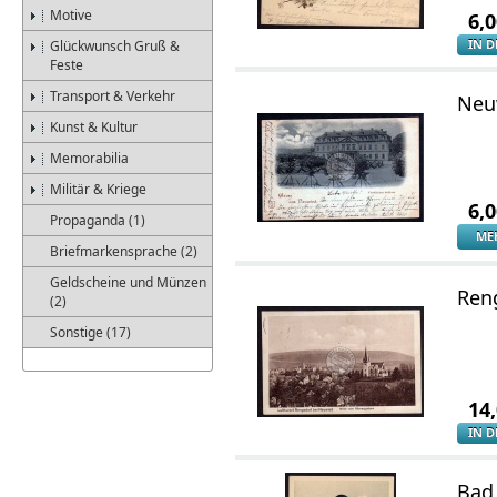
Motive
6,
IN 
Glückwunsch Gruß &
Feste
Transport & Verkehr
Neuw
Kunst & Kultur
Memorabilia
Militär & Kriege
6,
Propaganda (1)
ME
Briefmarkensprache (2)
Geldscheine und Münzen
Ren
(2)
Sonstige (17)
14
IN 
Bad 