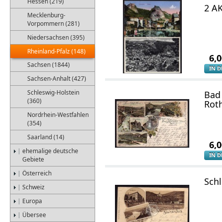
Hessen (219)
2 A
Mecklenburg-
Vorpommern (281)
Niedersachsen (395)
Rheinland-Pfalz (148)
6,
Sachsen (1844)
IN 
Sachsen-Anhalt (427)
Schleswig-Holstein
Bad
(360)
Rot
Nordrhein-Westfahlen
(354)
Saarland (14)
6,
ehemalige deutsche
IN 
Gebiete
Österreich
Schl
Schweiz
Europa
Übersee