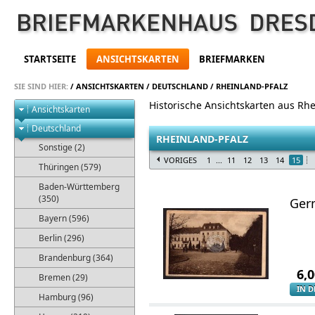
STARTSEITE
ANSICHTSKARTEN
BRIEFMARKEN
SIE SIND HIER:
/
ANSICHTSKARTEN
/
DEUTSCHLAND
/
RHEINLAND-PFALZ
Historische Ansichtskarten aus Rhe
Ansichtskarten
Deutschland
RHEINLAND-PFALZ
Sonstige (2)
VORIGES
1
...
11
12
13
14
15
Thüringen (579)
Baden-Württemberg
(350)
Ger
Bayern (596)
Berlin (296)
Brandenburg (364)
6,
Bremen (29)
IN 
Hamburg (96)