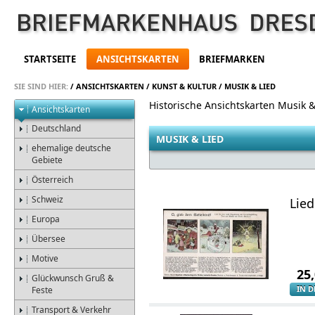
STARTSEITE
ANSICHTSKARTEN
BRIEFMARKEN
SIE SIND HIER:
/
ANSICHTSKARTEN
/
KUNST & KULTUR
/
MUSIK & LIED
Historische Ansichtskarten Musik &
Ansichtskarten
Deutschland
MUSIK & LIED
ehemalige deutsche
Gebiete
Österreich
Schweiz
Lie
Europa
Übersee
Motive
25
Glückwunsch Gruß &
IN 
Feste
Transport & Verkehr