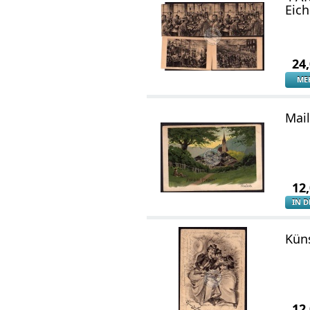
Eic
24
ME
Mail
12
IN 
Kün
12