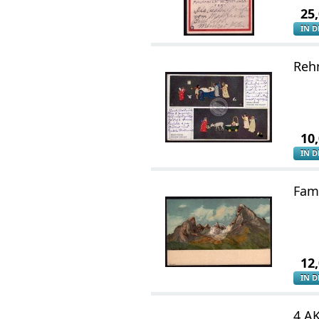
25
IN 
Rehm
10
IN 
Fami
12
IN 
4 A