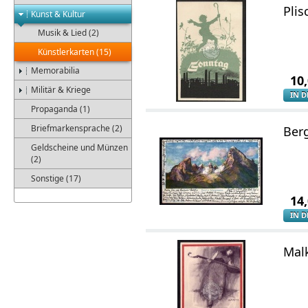
Plis
Kunst & Kultur
Musik & Lied (2)
Künstlerkarten (15)
Memorabilia
10
Militär & Kriege
IN 
Propaganda (1)
Briefmarkensprache (2)
Ber
Geldscheine und Münzen
(2)
Sonstige (17)
14
IN 
Malk