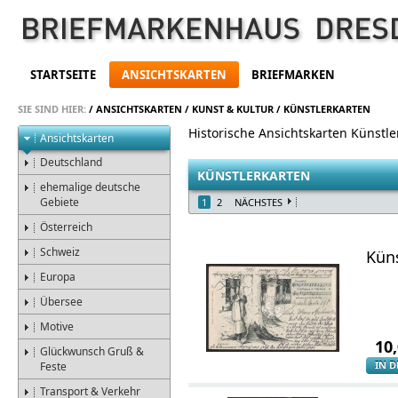
STARTSEITE
ANSICHTSKARTEN
BRIEFMARKEN
SIE SIND HIER:
/
ANSICHTSKARTEN
/
KUNST & KULTUR
/
KÜNSTLERKARTEN
Historische Ansichtskarten Künstle
Ansichtskarten
Deutschland
KÜNSTLERKARTEN
ehemalige deutsche
Gebiete
1
2
NÄCHSTES
Österreich
Schweiz
Kün
Europa
Übersee
Motive
10
Glückwunsch Gruß &
IN 
Feste
Transport & Verkehr