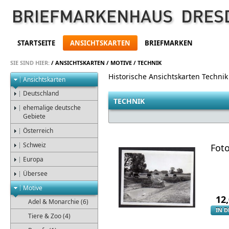
STARTSEITE
ANSICHTSKARTEN
BRIEFMARKEN
SIE SIND HIER:
/
ANSICHTSKARTEN
/
MOTIVE
/
TECHNIK
Historische Ansichtskarten Technik
Ansichtskarten
Deutschland
TECHNIK
ehemalige deutsche
Gebiete
Österreich
Schweiz
Fot
Europa
Übersee
Motive
12
Adel & Monarchie (6)
IN 
Tiere & Zoo (4)