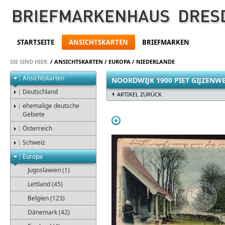
STARTSEITE
ANSICHTSKARTEN
BRIEFMARKEN
SIE SIND HIER:
/
ANSICHTSKARTEN
/
EUROPA
/
NIEDERLANDE
Ansichtskarten
NOORDWIJK 1900 PIET GIJZENW
Deutschland
ARTIKEL ZURÜCK
ehemalige deutsche
Gebiete
Österreich
Schweiz
Europa
Jugoslawien (1)
Lettland (45)
Belgien (123)
Dänemark (42)