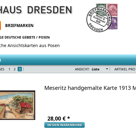
BRIEFMARKEN
GE DEUTSCHE GEBIETE
/
POSEN
sche Ansichtskarten aus Posen
N
GES
1
2
3
ANSICHT:
Liste
ARTIKEL PRO 
Meseritz handgemalte Karte 1913 M
28,00
€
*
IN DEN WARENKORB