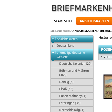
STARTSEITE
ANSICHTSKARTEN
SIE SIND HIER:
/
ANSICHTSKARTEN
/
EHEMALI
Histori
Ansichtskarten
Deutschland
POSE
ehemalige deutsche
Gebiete
VORI
Deutsche Kolonien (20)
Böhmen und Mähren
(368)
Danzig (6)
Elsaß (62)
Eupen Malmedy (1)
Lothringen (36)
Nordschleswig (1)