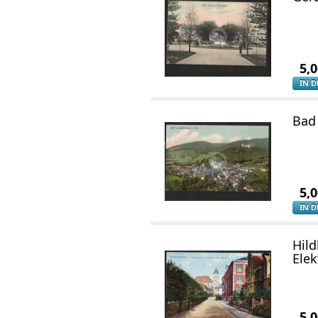
5,
IN 
Bad
5,
IN 
Hil
Elek
5,