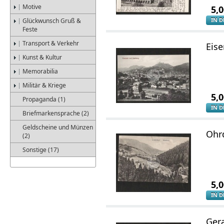
Motive
5,
IN 
Glückwunsch Gruß &
Feste
Transport & Verkehr
Eis
Kunst & Kultur
Memorabilia
Militär & Kriege
5,
Propaganda (1)
IN 
Briefmarkensprache (2)
Geldscheine und Münzen
Ohrd
(2)
Sonstige (17)
5,
IN 
Ger