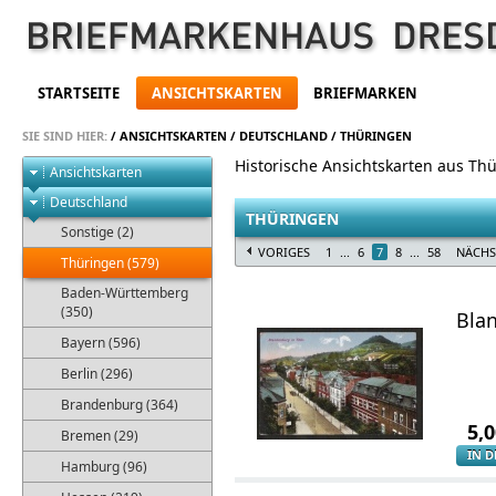
STARTSEITE
ANSICHTSKARTEN
BRIEFMARKEN
SIE SIND HIER:
/
ANSICHTSKARTEN
/
DEUTSCHLAND
/
THÜRINGEN
Historische Ansichtskarten aus Th
Ansichtskarten
Deutschland
THÜRINGEN
Sonstige (2)
VORIGES
1
...
6
7
8
...
58
NÄCHS
Thüringen (579)
Baden-Württemberg
(350)
Bla
Bayern (596)
Berlin (296)
Brandenburg (364)
5,
Bremen (29)
IN 
Hamburg (96)