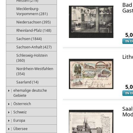
Hessen (219)
Bad
Mecklenburg-
Gas
Vorpommern (281)
Niedersachsen (395)
Rheinland-Pfalz (148)
5,
Sachsen (1844)
IN 
Sachsen-Anhalt (427)
Schleswig-Holstein
Lit
(360)
Nordrhein-Westfahlen
(354)
Saarland (14)
5,
ehemalige deutsche
IN 
Gebiete
Österreich
Saal
Schweiz
Mod
Europa
Übersee