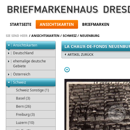
STARTSEITE
ANSICHTSKARTEN
BRIEFMARKEN
SIE SIND HIER:
/
ANSICHTSKARTEN
/
SCHWEIZ
/
NEUENBURG
Ansichtskarten
LA CHAUX-DE-FONDS NEUENBU
Deutschland
ARTIKEL ZURÜCK
ehemalige deutsche
Gebiete
Österreich
Schweiz
Schweiz Sonstige (1)
Basel (3)
Bern (26)
Freiburg (3)
Luzern (10)