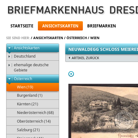
STARTSEITE
ANSICHTSKARTEN
BRIEFMARKEN
SIE SIND HIER:
/
ANSICHTSKARTEN
/
ÖSTERREICH
/
WIEN
Ansichtskarten
NEUWALDEGG SCHLOSS MEIEREI
Deutschland
ARTIKEL ZURÜCK
ehemalige deutsche
Gebiete
Österreich
Wien (19)
Burgenland (1)
Kärnten (21)
Niederösterreich (68)
Oberösterreich (14)
Salzburg (21)