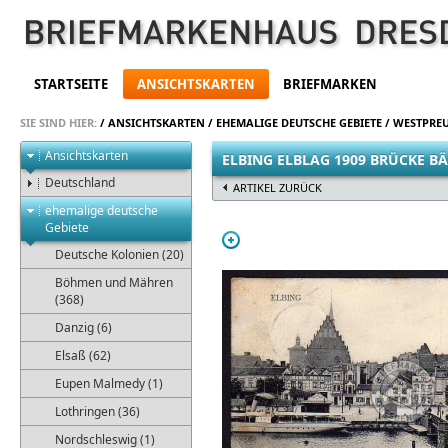
STARTSEITE
ANSICHTSKARTEN
BRIEFMARKEN
SIE SIND HIER:
/
ANSICHTSKARTEN
/
EHEMALIGE DEUTSCHE GEBIETE
/
WESTPREU
Ansichtskarten
ELBING ELBLAG 1909 BRÜCKE B
Deutschland
ARTIKEL ZURÜCK
ehemalige deutsche
Gebiete
Deutsche Kolonien (20)
Böhmen und Mähren
(368)
Danzig (6)
Elsaß (62)
Eupen Malmedy (1)
Lothringen (36)
Nordschleswig (1)