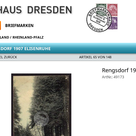
BRIEFMARKEN
HLAND
/
RHEINLAND-PFALZ
DORF 1907 ELISENRUHE
EL ZURÜCK
ARTIKEL 65 VON 148
Rengsdorf 19
ArtNr.: 49173