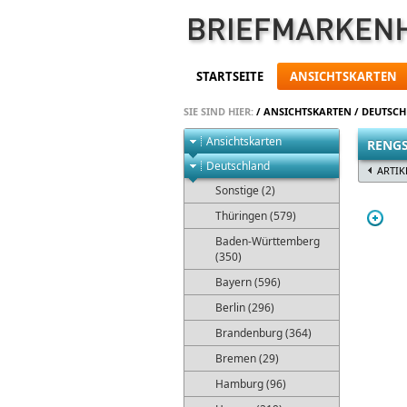
STARTSEITE
ANSICHTSKARTEN
SIE SIND HIER:
/
ANSICHTSKARTEN
/
DEUTSC
Ansichtskarten
RENGS
Deutschland
ARTIK
Sonstige (2)
Thüringen (579)
Baden-Württemberg
(350)
Bayern (596)
Berlin (296)
Brandenburg (364)
Bremen (29)
Hamburg (96)