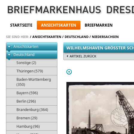
STARTSEITE
ANSICHTSKARTEN
BRIEFMARKEN
SIE SIND HIER:
/
ANSICHTSKARTEN
/
DEUTSCHLAND
/
NIEDERSACHSEN
Ansichtskarten
WILHELMSHAVEN GRÖSSTER S
Deutschland
ARTIKEL ZURÜCK
Sonstige (2)
Thüringen (579)
Baden-Württemberg
(350)
Bayern (596)
Berlin (296)
Brandenburg (364)
Bremen (29)
Hamburg (96)