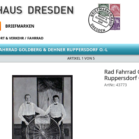
BRIEFMARKEN
RT & VERKEHR
/
FAHRRAD
AHRRAD GOLDBERG & DEHNER RUPPERSDORF O.-L
ARTIKEL 1 VON 5
Rad Fahrrad
Ruppersdorf 
ArtNr.: 43773