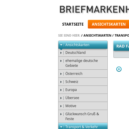
STARTSEITE
ANSICHTSKARTEN
SIE SIND HIER:
/
ANSICHTSKARTEN
/
TRANSPO
Ansichtskarten
RAD F
Deutschland
ehemalige deutsche
Gebiete
Österreich
Schweiz
Europa
Übersee
Motive
Glückwunsch Gruß &
Feste
Transport & Verkehr