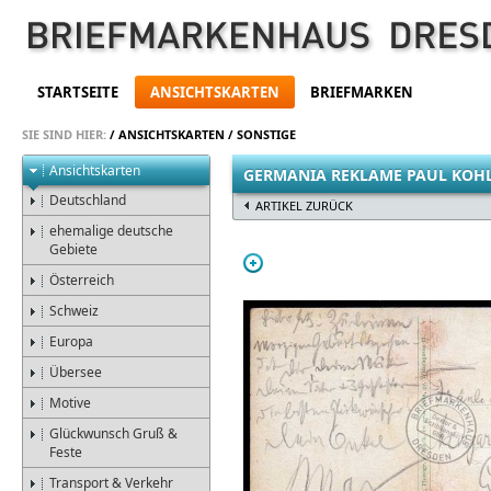
STARTSEITE
ANSICHTSKARTEN
BRIEFMARKEN
SIE SIND HIER:
/
ANSICHTSKARTEN
/
SONSTIGE
Ansichtskarten
GERMANIA REKLAME PAUL KOH
Deutschland
ARTIKEL ZURÜCK
ehemalige deutsche
Gebiete
Österreich
Schweiz
Europa
Übersee
Motive
Glückwunsch Gruß &
Feste
Transport & Verkehr