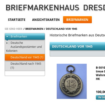
STARTSEITE
ANSICHTSKARTEN
BRIEFMARKEN
SIE SIND HIER:
/
BRIEFMARKEN
/
DEUTSCHLAND VOR 1945
Historische Briefmarken aus Deuts
Briefmarken
Deutsche
DEUTSCHLAND VOR 1945
Auslandspostämter und
Kolonien
Deutschland vor 1945 (1)
Deutschland nach 1945
(1)
B-5010
treue 
Wehrm
HK
100,0
IN D