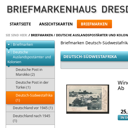
STARTSEITE
ANSICHTSKARTEN
BRIEFMARKEN
SIE SIND HIER:
/
BRIEFMARKEN
/
DEUTSCHE AUSLANDSPOSTÄMTER UND KOLON
Briefmarken Deutsch-Südwestafrik
Briefmarken
Deutsche
DEUTSCH-SÜDWESTAFRIKA
Auslandspostämter und
Kolonien
Deutsche Post in
Marokko (2)
Win
Deutsche Post in der
Ab
Türkei (1)
Deutsch-Südwestafrika
(1)
Deutschland vor 1945 (1)
25
Deutschland nach 1945
IN 
(1)