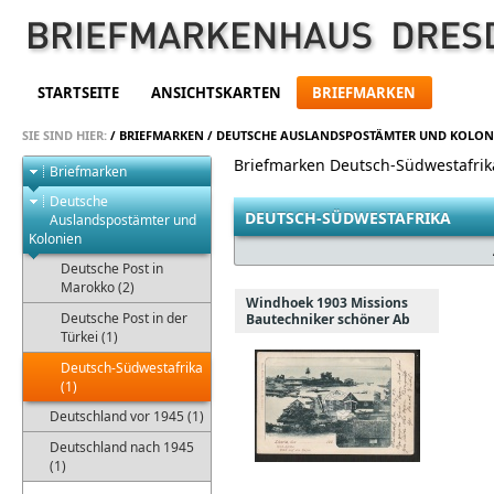
STARTSEITE
ANSICHTSKARTEN
BRIEFMARKEN
SIE SIND HIER:
/
BRIEFMARKEN
/
DEUTSCHE AUSLANDSPOSTÄMTER UND KOLON
Briefmarken Deutsch-Südwestafrik
Briefmarken
Deutsche
DEUTSCH-SÜDWESTAFRIKA
Auslandspostämter und
Kolonien
Deutsche Post in
Marokko (2)
Windhoek 1903 Missions
Deutsche Post in der
Bautechniker schöner Ab
Türkei (1)
Deutsch-Südwestafrika
(1)
Deutschland vor 1945 (1)
Deutschland nach 1945
(1)