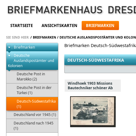
STARTSEITE
ANSICHTSKARTEN
BRIEFMARKEN
SIE SIND HIER:
/
BRIEFMARKEN
/
DEUTSCHE AUSLANDSPOSTÄMTER UND KOLON
Briefmarken Deutsch-Südwestafrik
Briefmarken
Deutsche
DEUTSCH-SÜDWESTAFRIKA
Auslandspostämter und
Kolonien
Deutsche Post in
Marokko (2)
Windhoek 1903 Missions
Deutsche Post in der
Bautechniker schöner Ab
Türkei (1)
Deutsch-Südwestafrika
(1)
Deutschland vor 1945 (1)
Deutschland nach 1945
(1)