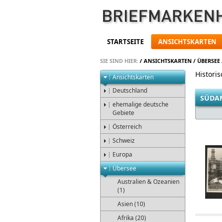
STARTSEITE
ANSICHTSKARTEN
SIE SIND HIER:
/
ANSICHTSKARTEN
/
ÜBERSEE
Histori
Ansichtskarten
Deutschland
SÜDA
ehemalige deutsche
Gebiete
Österreich
Schweiz
Europa
Übersee
Australien & Ozeanien
(1)
Asien (10)
Afrika (20)