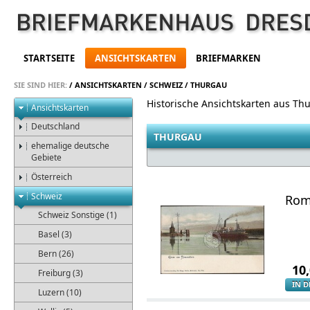
STARTSEITE
ANSICHTSKARTEN
BRIEFMARKEN
SIE SIND HIER:
/
ANSICHTSKARTEN
/
SCHWEIZ
/
THURGAU
Historische Ansichtskarten aus Th
Ansichtskarten
Deutschland
THURGAU
ehemalige deutsche
Gebiete
Österreich
Schweiz
Rom
Schweiz Sonstige (1)
Basel (3)
Bern (26)
10
Freiburg (3)
IN 
Luzern (10)