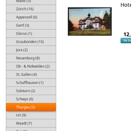
Wallis (5)
Hote
Zürich (16)
Appenzell (6)
Genf (3)
12
Glarus (1)
IN 
Graubünden (10)
Jura (2)
Neuenburg (8)
Ob - & Nidwalden (2)
St. Gallen (4)
Schaffhausen (1)
Soloturn (2)
Schwyz (6)
Thurgau (2)
Uri (9)
Waadt (7)