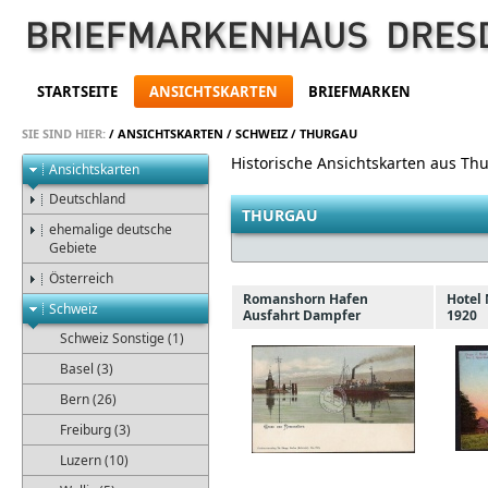
STARTSEITE
ANSICHTSKARTEN
BRIEFMARKEN
SIE SIND HIER:
/
ANSICHTSKARTEN
/
SCHWEIZ
/
THURGAU
Historische Ansichtskarten aus Th
Ansichtskarten
Deutschland
THURGAU
ehemalige deutsche
Gebiete
Österreich
Romanshorn Hafen
Hotel 
Schweiz
Ausfahrt Dampfer
1920
Schweiz Sonstige (1)
Basel (3)
Bern (26)
Freiburg (3)
Luzern (10)