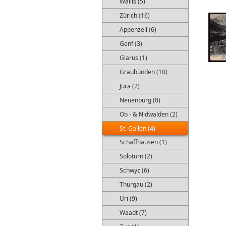
Wallis (5)
Zürich (16)
Appenzell (6)
Genf (3)
Glarus (1)
Graubünden (10)
Jura (2)
Neuenburg (8)
Ob - & Nidwalden (2)
St. Gallen (4)
Schaffhausen (1)
Soloturn (2)
Schwyz (6)
Thurgau (2)
Uri (9)
Waadt (7)