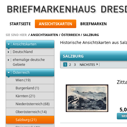
STARTSEITE
ANSICHTSKARTEN
BRIEFMARKEN
SIE SIND HIER:
/
ANSICHTSKARTEN
/
ÖSTERREICH
/
SALZBURG
Historische Ansichtskarten aus Sa
Ansichtskarten
Deutschland
SALZBURG
ehemalige deutsche
Gebiete
1
2
3
NÄCHSTES
Österreich
Wien (19)
Zitt
Burgenland (1)
Kärnten (21)
Niederösterreich (68)
5,
Oberösterreich (14)
ME
Salzburg (21)