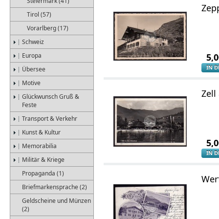
Steiermark (41)
Zep
Tirol (57)
Vorarlberg (17)
Schweiz
Europa
5,
IN 
Übersee
Motive
Zel
Glückwunsch Gruß &
Feste
Transport & Verkehr
Kunst & Kultur
5,
Memorabilia
IN 
Militär & Kriege
Propaganda (1)
Wer
Briefmarkensprache (2)
Geldscheine und Münzen
(2)