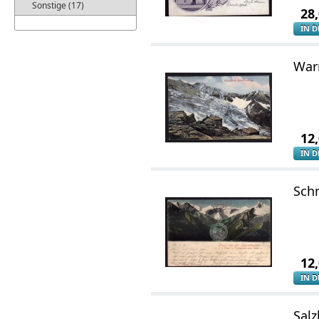
Sonstige (17)
28
IN 
War
12
IN 
Sch
12
IN 
Salz