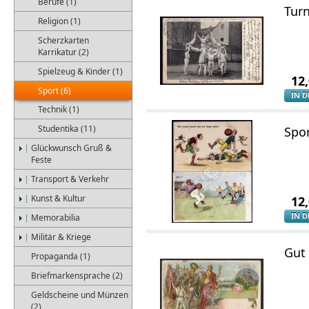
Berufe (1)
Turn
Religion (1)
Scherzkarten
Karrikatur (2)
Spielzeug & Kinder (1)
12
Sport (6)
IN 
Technik (1)
Studentika (11)
Spor
Glückwunsch Gruß &
Feste
Transport & Verkehr
Kunst & Kultur
12
IN 
Memorabilia
Militär & Kriege
Gut 
Propaganda (1)
Briefmarkensprache (2)
Geldscheine und Münzen
(2)