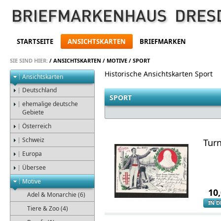
STARTSEITE
ANSICHTSKARTEN
BRIEFMARKEN
SIE SIND HIER:
/
ANSICHTSKARTEN
/
MOTIVE
/
SPORT
Historische Ansichtskarten Sport
Ansichtskarten
Deutschland
SPORT
ehemalige deutsche
Gebiete
Österreich
Schweiz
Turn
Europa
Übersee
Motive
10
Adel & Monarchie (6)
IN 
Tiere & Zoo (4)