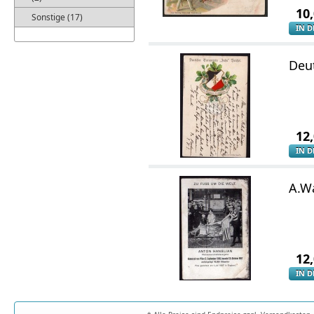
10
Sonstige (17)
IN 
Deut
12
IN 
A.W
12
IN 