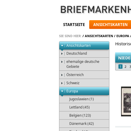
STARTSEITE
ANSICHTSKARTEN
SIE SIND HIER:
/
ANSICHTSKARTEN
/
EUROPA
Histori
Ansichtskarten
Deutschland
NIED
ehemalige deutsche
Gebiete
1
2
Österreich
Schweiz
Europa
Jugoslawien (1)
Lettland (45)
Belgien (123)
Dänemark (42)