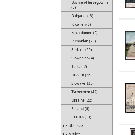
Bosnien-Herzegowina
(7)
Bulgarien (8)
Kroatien (5)
Mazedonien (2)
Rumänien (28)
Serbien (20)
Slowenien (4)
Türkei (2)
Ungarn (26)
Slowakei (25)
Tschechien (42)
Ukraine (22)
Estland (6)
Litauen (13)
Übersee
Motive