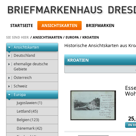
STARTSEITE
ANSICHTSKARTEN
BRIEFMARKEN
SIE SIND HIER:
/
ANSICHTSKARTEN
/
EUROPA
/
KROATIEN
Historische Ansichtskarten aus Kro
Ansichtskarten
Deutschland
KROATIEN
ehemalige deutsche
Gebiete
Österreich
Schweiz
Ess
Woh
Europa
Jugoslawien (1)
Lettland (45)
25
Belgien (123)
IN 
Dänemark (42)