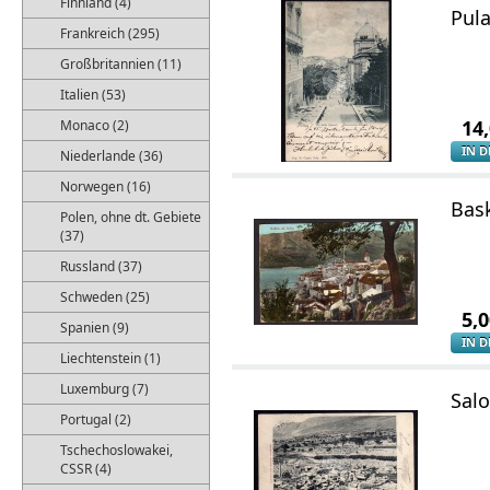
Finnland (4)
Pula
Frankreich (295)
Großbritannien (11)
Italien (53)
14
Monaco (2)
IN 
Niederlande (36)
Norwegen (16)
Bas
Polen, ohne dt. Gebiete
(37)
Russland (37)
Schweden (25)
5,
Spanien (9)
IN 
Liechtenstein (1)
Luxemburg (7)
Salo
Portugal (2)
Tschechoslowakei,
CSSR (4)