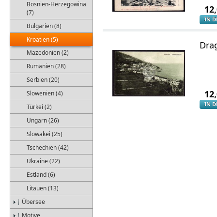
Bosnien-Herzegowina
12
(7)
IN 
Bulgarien (8)
Kroatien (5)
Dra
Mazedonien (2)
Rumänien (28)
Serbien (20)
12
Slowenien (4)
IN 
Türkei (2)
Ungarn (26)
Slowakei (25)
Tschechien (42)
Ukraine (22)
Estland (6)
Litauen (13)
Übersee
Motive