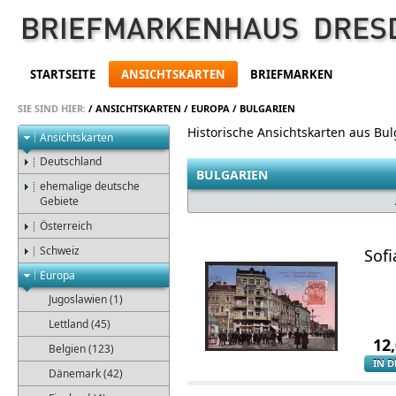
STARTSEITE
ANSICHTSKARTEN
BRIEFMARKEN
SIE SIND HIER:
/
ANSICHTSKARTEN
/
EUROPA
/
BULGARIEN
Historische Ansichtskarten aus Bul
Ansichtskarten
Deutschland
BULGARIEN
ehemalige deutsche
Gebiete
Österreich
Schweiz
Sof
Europa
Jugoslawien (1)
Lettland (45)
12
Belgien (123)
IN 
Dänemark (42)