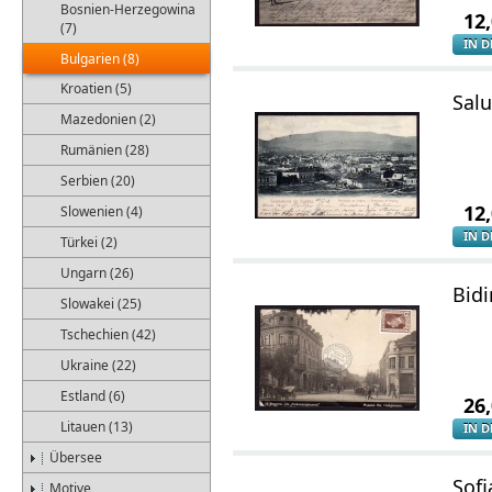
Bosnien-Herzegowina
12
(7)
IN 
Bulgarien (8)
Kroatien (5)
Salu
Mazedonien (2)
Rumänien (28)
Serbien (20)
12
Slowenien (4)
IN 
Türkei (2)
Ungarn (26)
Bidi
Slowakei (25)
Tschechien (42)
Ukraine (22)
Estland (6)
26
Litauen (13)
IN 
Übersee
Sofi
Motive