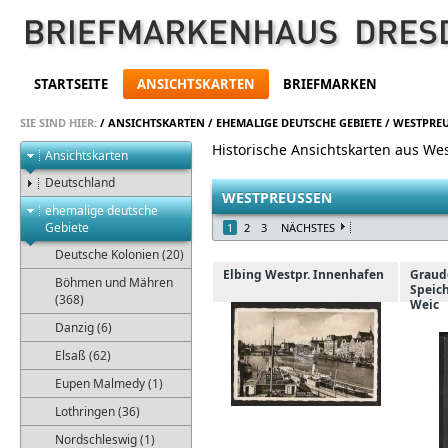
STARTSEITE
ANSICHTSKARTEN
BRIEFMARKEN
SIE SIND HIER:
/
ANSICHTSKARTEN
/
EHEMALIGE DEUTSCHE GEBIETE
/
WESTPREU
Historische Ansichtskarten aus W
Ansichtskarten
Deutschland
WESTPREUSSEN
ehemalige deutsche
Gebiete
1
2
3
NÄCHSTES
Deutsche Kolonien (20)
Elbing Westpr. Innenhafen
Graud
Böhmen und Mähren
Speich
(368)
Weic
Danzig (6)
Elsaß (62)
Eupen Malmedy (1)
Lothringen (36)
Nordschleswig (1)