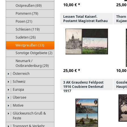
10,00
€ *
25,00
Ostpreußen (69)
Pommern (79)
Lessen Total Kaiserl.
Thorn 
Postamt Magistrat Rathau
Kujaw
Posen (21)
Schlesien (119)
Sudeten (26)
Westpreußen (33)
Sonstige Ostgebiete (2)
Neumark /
Ostbrandenburg (29)
25,00
€ *
10,00
Österreich
Schweiz
3 AK Graudenz Feldpost
Gossl
1916 Coubiere Denkmal
Haupt
Europa
1917
Übersee
Motive
Glückwunsch Gruß &
Feste
Transport & Verkehr