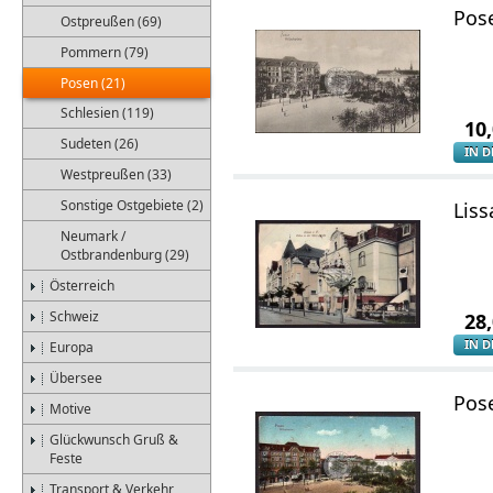
Pos
Ostpreußen (69)
Pommern (79)
Posen (21)
Schlesien (119)
10
Sudeten (26)
IN 
Westpreußen (33)
Sonstige Ostgebiete (2)
Liss
Neumark /
Ostbrandenburg (29)
Österreich
Schweiz
28
IN 
Europa
Übersee
Pos
Motive
Glückwunsch Gruß &
Feste
Transport & Verkehr