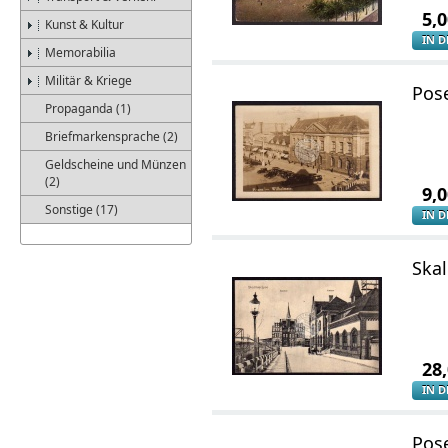
5,
Kunst & Kultur
IN 
Memorabilia
Militär & Kriege
Pose
Propaganda (1)
Briefmarkensprache (2)
Geldscheine und Münzen
(2)
9,
Sonstige (17)
IN 
Ska
28
IN 
Pos