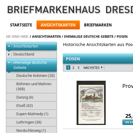
STARTSEITE
ANSICHTSKARTEN
BRIEFMARKEN
SIE SIND HIER:
/
ANSICHTSKARTEN
/
EHEMALIGE DEUTSCHE GEBIETE
/
POSEN
Historische Ansichtskarten aus Po
Ansichtskarten
Deutschland
POSEN
ehemalige deutsche
Gebiete
1
2
3
NÄCHSTES
Deutsche Kolonien (20)
Böhmen und Mähren
Prov
(368)
Danzig (6)
Elsaß (62)
Eupen Malmedy (1)
25
Lothringen (36)
IN 
Nordschleswig (1)