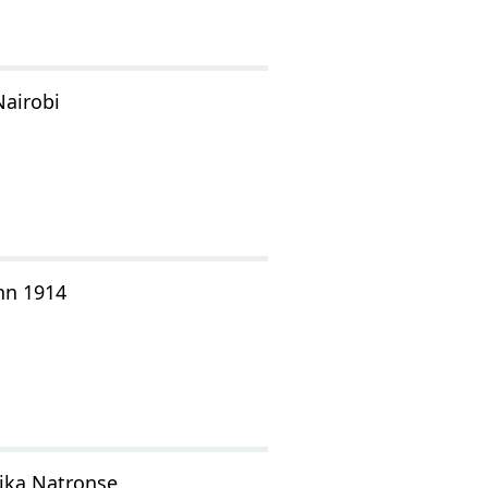
Nairobi
hn 1914
rika Natronse