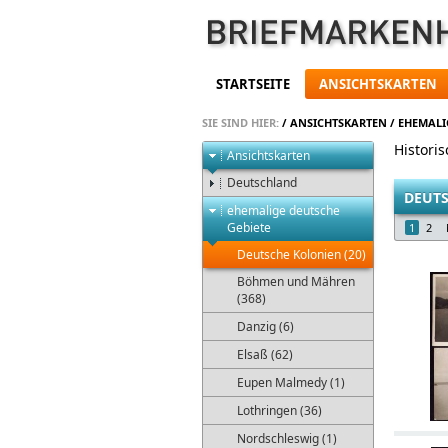
STARTSEITE
ANSICHTSKARTEN
SIE SIND HIER:
/
ANSICHTSKARTEN
/
EHEMALI
Histori
Ansichtskarten
Deutschland
DEUT
ehemalige deutsche
Gebiete
1
2
Deutsche Kolonien (20)
Böhmen und Mähren
(368)
Danzig (6)
Elsaß (62)
Eupen Malmedy (1)
Lothringen (36)
Nordschleswig (1)