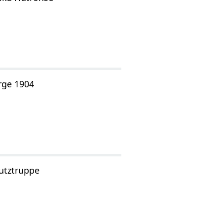
rge 1904
utztruppe