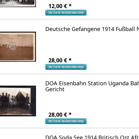
12,00
€
*
IN DEN WARENKORB
Deutsche Gefangene 1914 Fußball 
28,00
€
*
IN DEN WARENKORB
DOA Eisenbahn Station Uganda Ba
Gericht
28,00
€
*
IN DEN WARENKORB
DOA Soda See 1914 Britisch Ost Af