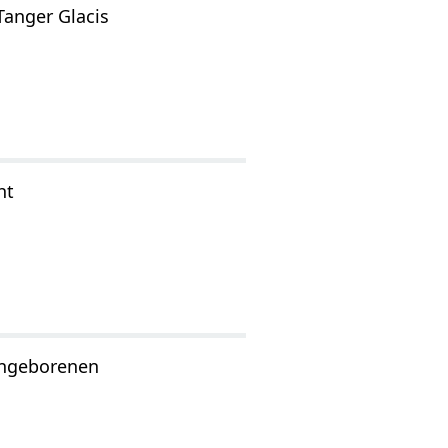
anger Glacis
ht
ingeborenen