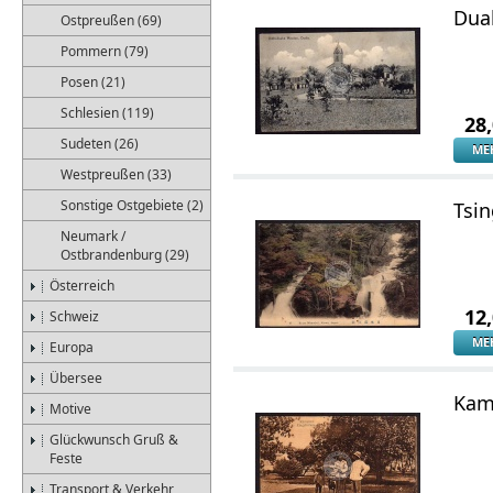
Dual
Ostpreußen (69)
Pommern (79)
Posen (21)
Schlesien (119)
28
Sudeten (26)
ME
Westpreußen (33)
Sonstige Ostgebiete (2)
Tsin
Neumark /
Ostbrandenburg (29)
Österreich
12
Schweiz
ME
Europa
Übersee
Kam
Motive
Glückwunsch Gruß &
Feste
Transport & Verkehr