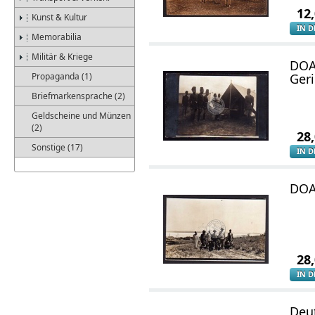
12
Kunst & Kultur
IN 
Memorabilia
Militär & Kriege
DOA
Propaganda (1)
Geri
Briefmarkensprache (2)
Geldscheine und Münzen
(2)
28
Sonstige (17)
IN 
DOA 
28
IN 
Deu