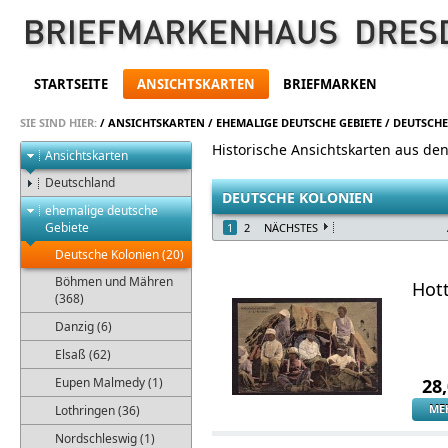
STARTSEITE
ANSICHTSKARTEN
BRIEFMARKEN
SIE SIND HIER:
/
ANSICHTSKARTEN
/
EHEMALIGE DEUTSCHE GEBIETE
/
DEUTSCH
Historische Ansichtskarten aus de
Ansichtskarten
Deutschland
DEUTSCHE KOLONIEN
ehemalige deutsche
Gebiete
1
2
NÄCHSTES
Deutsche Kolonien (20)
Böhmen und Mähren
Hot
(368)
Danzig (6)
Elsaß (62)
Eupen Malmedy (1)
28
ME
Lothringen (36)
Nordschleswig (1)