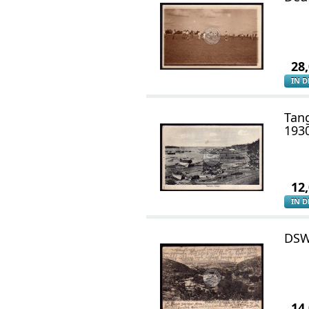
28
IN 
Tan
193
12
IN 
DSW
14