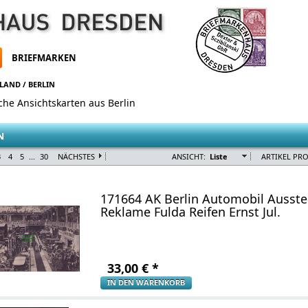
BRIEFMARKEN
HLAND
/
BERLIN
sche Ansichtskarten aus Berlin
N
3
4
5
...
30
NÄCHSTES
ANSICHT:
Liste
ARTIKEL PRO
171664 AK Berlin Automobil Ausstel
Reklame Fulda Reifen Ernst Jul.
33,00
€
*
IN DEN WARENKORB