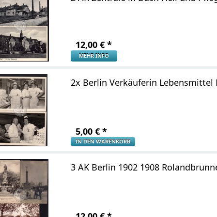
12,00
€
*
MEHR INFO
2x Berlin Verkäuferin Lebensmitte
5,00
€
*
IN DEN WARENKORB
3 AK Berlin 1902 1908 Rolandbrunn
12,00
€
*