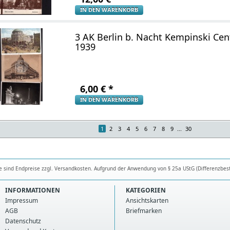
IN DEN WARENKORB
3 AK Berlin b. Nacht Kempinski Cen
1939
6,00
€
*
IN DEN WARENKORB
1
2
3
4
5
6
7
8
9
...
30
se sind Endpreise zzgl. Versandkosten. Aufgrund der Anwendung von § 25a UStG (Differenzbes
INFORMATIONEN
KATEGORIEN
Impressum
Ansichtskarten
AGB
Briefmarken
Datenschutz