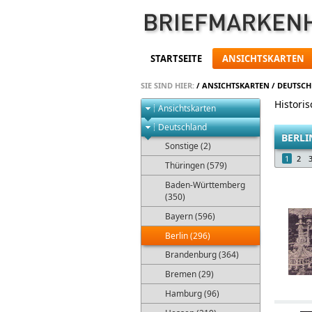
STARTSEITE
ANSICHTSKARTEN
SIE SIND HIER:
/
ANSICHTSKARTEN
/
DEUTSC
Histori
Ansichtskarten
Deutschland
BERLI
Sonstige (2)
1
2
Thüringen (579)
Baden-Württemberg
(350)
Bayern (596)
Berlin (296)
Brandenburg (364)
Bremen (29)
Hamburg (96)