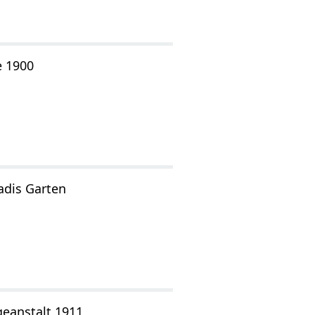
e 1900
adis Garten
geanstalt 1911