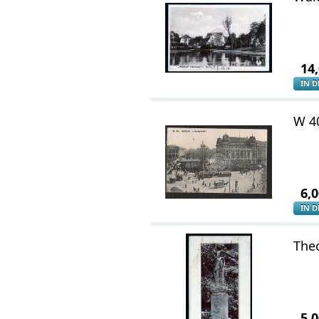
14
IN 
W 40
6,
IN 
The
5,