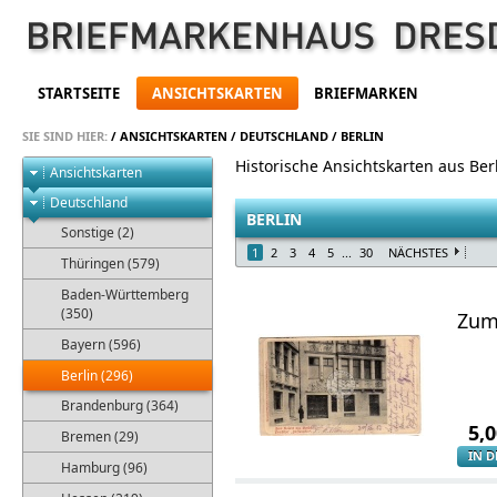
STARTSEITE
ANSICHTSKARTEN
BRIEFMARKEN
SIE SIND HIER:
/
ANSICHTSKARTEN
/
DEUTSCHLAND
/
BERLIN
Historische Ansichtskarten aus Ber
Ansichtskarten
Deutschland
BERLIN
Sonstige (2)
1
2
3
4
5
...
30
NÄCHSTES
Thüringen (579)
Baden-Württemberg
(350)
Zum 
Bayern (596)
Berlin (296)
Brandenburg (364)
5,
Bremen (29)
IN 
Hamburg (96)