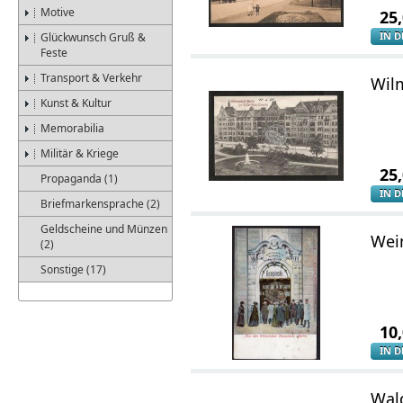
Motive
25
IN 
Glückwunsch Gruß &
Feste
Transport & Verkehr
Wilm
Kunst & Kultur
Memorabilia
Militär & Kriege
25
Propaganda (1)
IN 
Briefmarkensprache (2)
Geldscheine und Münzen
Wei
(2)
Sonstige (17)
10
IN 
Wal