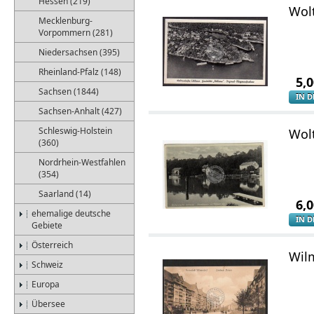
Hessen (219)
Wolt
Mecklenburg-
Vorpommern (281)
Niedersachsen (395)
Rheinland-Pfalz (148)
5,
Sachsen (1844)
IN 
Sachsen-Anhalt (427)
Schleswig-Holstein
Wol
(360)
Nordrhein-Westfahlen
(354)
Saarland (14)
6,
ehemalige deutsche
IN 
Gebiete
Österreich
Wilm
Schweiz
Europa
Übersee