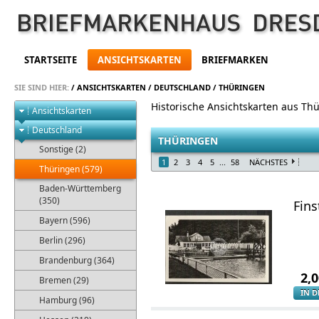
STARTSEITE
ANSICHTSKARTEN
BRIEFMARKEN
SIE SIND HIER:
/
ANSICHTSKARTEN
/
DEUTSCHLAND
/
THÜRINGEN
Historische Ansichtskarten aus Th
Ansichtskarten
Deutschland
THÜRINGEN
Sonstige (2)
1
2
3
4
5
...
58
NÄCHSTES
Thüringen (579)
Baden-Württemberg
(350)
Fin
Bayern (596)
Berlin (296)
Brandenburg (364)
2,
Bremen (29)
IN 
Hamburg (96)