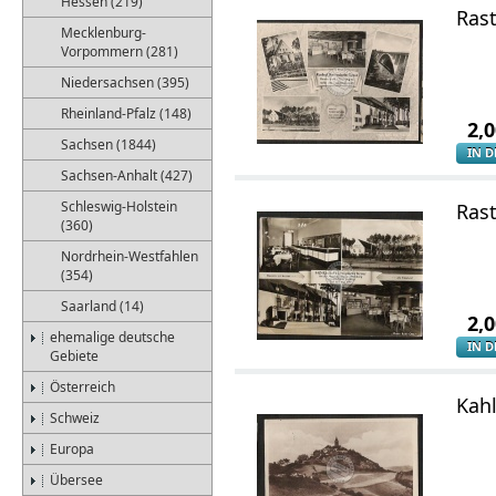
Hessen (219)
Rast
Mecklenburg-
Vorpommern (281)
Niedersachsen (395)
Rheinland-Pfalz (148)
2,
Sachsen (1844)
IN 
Sachsen-Anhalt (427)
Schleswig-Holstein
Rast
(360)
Nordrhein-Westfahlen
(354)
Saarland (14)
2,
ehemalige deutsche
IN 
Gebiete
Österreich
Kah
Schweiz
Europa
Übersee