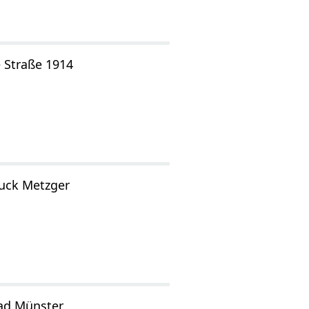
 Straße 1914
auck Metzger
Bad Münster