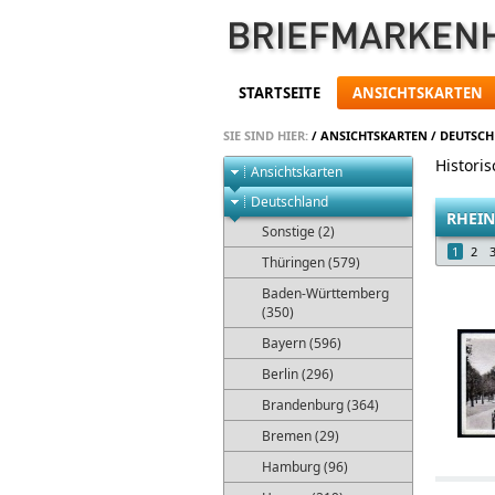
STARTSEITE
ANSICHTSKARTEN
SIE SIND HIER:
/
ANSICHTSKARTEN
/
DEUTSC
Histori
Ansichtskarten
Deutschland
RHEIN
Sonstige (2)
1
2
Thüringen (579)
Baden-Württemberg
(350)
Bayern (596)
Berlin (296)
Brandenburg (364)
Bremen (29)
Hamburg (96)