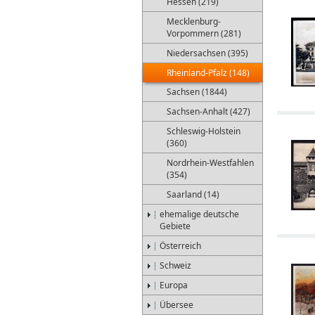
Hessen (219)
Mecklenburg-
Vorpommern (281)
Niedersachsen (395)
Rheinland-Pfalz (148)
Sachsen (1844)
Sachsen-Anhalt (427)
Schleswig-Holstein
(360)
Nordrhein-Westfahlen
(354)
Saarland (14)
ehemalige deutsche
Gebiete
Österreich
Schweiz
Europa
Übersee