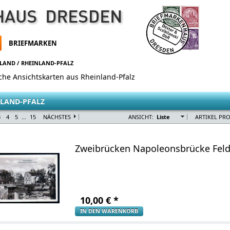
BRIEFMARKEN
HLAND
/
RHEINLAND-PFALZ
sche Ansichtskarten aus Rheinland-Pfalz
LAND-PFALZ
3
4
5
...
15
NÄCHSTES
ANSICHT:
Liste
ARTIKEL PRO
Zweibrücken Napoleonsbrücke Feld
10,00
€
*
IN DEN WARENKORB