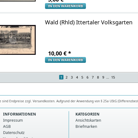
IN DEN WARENKORB
Wald (Rhld) Ittertaler Volksgarten
10,00
€
*
IN DEN WARENKORB
1
2
3
4
5
6
7
8
9
...
15
se sind Endpreise zzgl. Versandkosten. Aufgrund der Anwendung von § 25a UStG (Differenzbes
INFORMATIONEN
KATEGORIEN
Impressum
Ansichtskarten
AGB
Briefmarken
Datenschutz