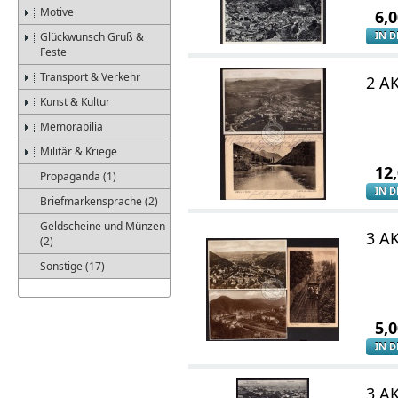
Motive
6,
IN 
Glückwunsch Gruß &
Feste
Transport & Verkehr
2 AK
Kunst & Kultur
Memorabilia
Militär & Kriege
12
Propaganda (1)
IN 
Briefmarkensprache (2)
Geldscheine und Münzen
3 A
(2)
Sonstige (17)
5,
IN 
3 A