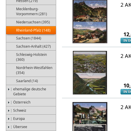
Hessen (219)
2 A
Mecklenburg-
Vorpommern (281)
Niedersachsen (395)
Rheinland-Pfalz (148)
12
Sachsen (1844)
IN 
Sachsen-Anhalt (427)
Schleswig-Holstein
2 AK
(360)
Nordrhein-Westfahlen
(354)
Saarland (14)
10
ehemalige deutsche
IN 
Gebiete
Österreich
2 A
Schweiz
Europa
Übersee