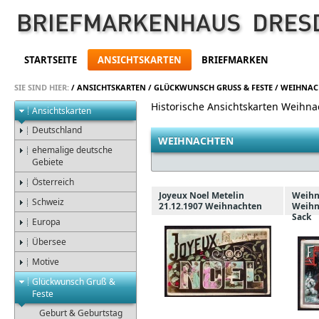
STARTSEITE
ANSICHTSKARTEN
BRIEFMARKEN
SIE SIND HIER:
/
ANSICHTSKARTEN
/
GLÜCKWUNSCH GRUSS & FESTE
/
WEIHNAC
Historische Ansichtskarten Weihn
Ansichtskarten
Deutschland
WEIHNACHTEN
ehemalige deutsche
Gebiete
Österreich
Joyeux Noel Metelin
Weihn
Schweiz
21.12.1907 Weihnachten
Weihn
Sack
Europa
Übersee
Motive
Glückwunsch Gruß &
Feste
Geburt & Geburtstag