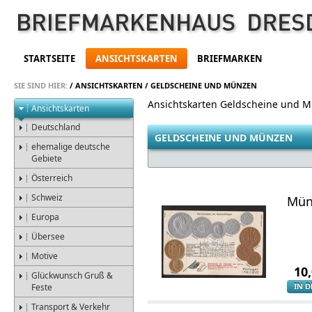
STARTSEITE
ANSICHTSKARTEN
BRIEFMARKEN
SIE SIND HIER:
/
ANSICHTSKARTEN
/
GELDSCHEINE UND MÜNZEN
Ansichtskarten Geldscheine und 
Ansichtskarten
Deutschland
GELDSCHEINE UND MÜNZEN
ehemalige deutsche
Gebiete
Österreich
Schweiz
Münz
Europa
Übersee
Motive
10
Glückwunsch Gruß &
IN 
Feste
Transport & Verkehr