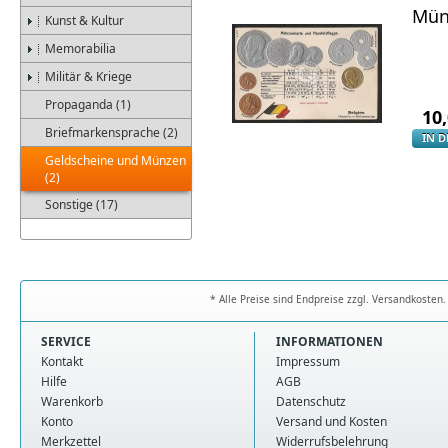
Münz
Kunst & Kultur
Memorabilia
Militär & Kriege
Propaganda (1)
10
Briefmarkensprache (2)
IN 
Geldscheine und Münzen
(2)
Sonstige (17)
* Alle Preise sind Endpreise zzgl. Versandkoste
SERVICE
INFORMATIONEN
Kontakt
Impressum
Hilfe
AGB
Warenkorb
Datenschutz
Konto
Versand und Kosten
Merkzettel
Widerrufsbelehrung